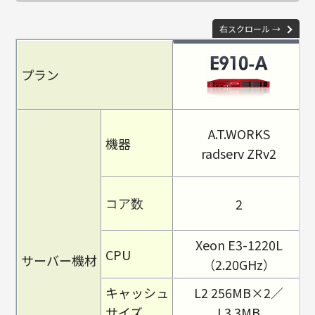
右スクロール →
プラン
A.T.WORKS
機器
radserv ZRv2
2
コア数
Xeon E3-1220L
CPU
サーバー機材
（2.20GHz）
キャッシュ
L2 256MB×2／
サイズ
L3 3MB