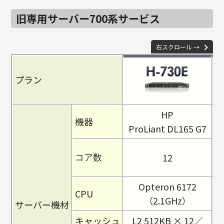
旧専用サーバー700系サービス
右スクロール →
プラン
HP
機器
ProLiant DL165 G7
P
12
コア数
Opteron 6172
CPU
（2.1GHz）
サーバー機材
キャッシュ
L2 512KB × 12／