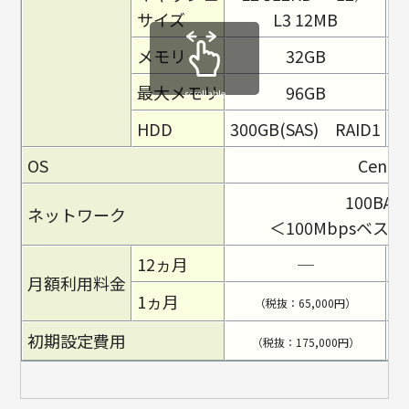
サイズ
L3 12MB
メモリ
32GB
最大メモリ
96GB
scrollable
HDD
300GB(SAS) RAID1
3
OS
CentO
100BAS
ネットワーク
＜100Mbpsベス
12ヵ月
─
月額利用料金
1ヵ月
（税抜：65,000円）
初期設定費用
（税抜：175,000円）