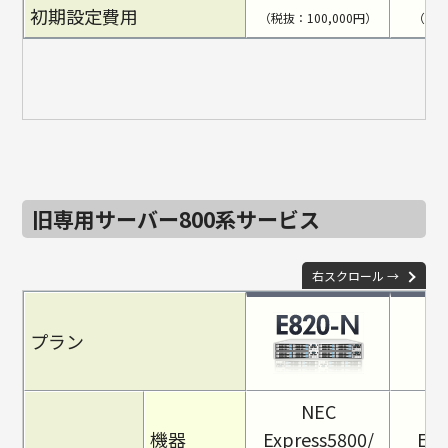
初期設定費用
（税抜：100,000円）
（税抜
旧専用サーバー800系サービス
右スクロール →
プラン
NEC
機器
Express5800/
Exp