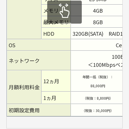
メモリ
4GB
最大メモリ
8GB
scrollable
HDD
320GB(SATA) RAID1
OS
Cent
100BA
ネットワーク
＜100Mbpsベ
年間一括（税抜）：
12ヵ月
月額利用料金
88,000円
1ヵ月
（税抜：8,800円）
初期設定費用
（税抜：30,000円）