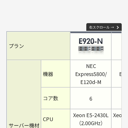
右スクロール →
プラン
NEC
機器
Express5800/
Exp
E120d-M
E
6
コア数
Xeon E5-2430L
Xeon 
CPU
（2.00GHz）
（2
サーバー機材