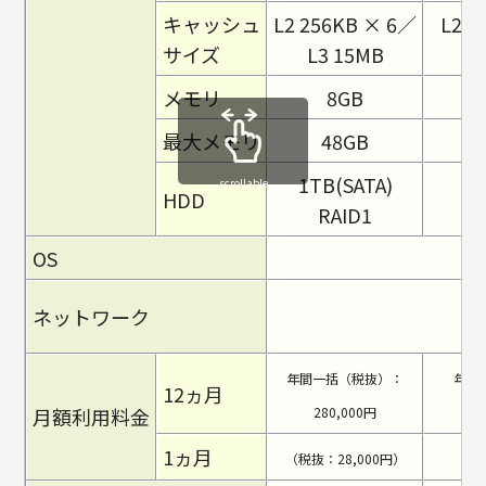
キャッシュ
L2 256KB × 6／
L2 2
サイズ
L3 15MB
L
メモリ
8GB
最大メモリ
48GB
1TB(SATA)
1
scrollable
HDD
RAID1
OS
ネットワーク
＜
年間一括（税抜）：
年間
12ヵ月
月額利用料金
280,000円
1ヵ月
（税抜：28,000円）
（税抜