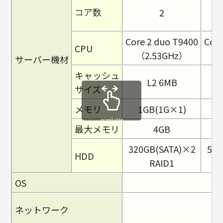
2
コア数
Core 2 duo T9400
Core
CPU
（2.53GHz）
（
サーバー機材
キャッシュ
L2 6MB
サイズ
メモリ
1GB(1G×1)
2
scrollable
最大メモリ
4GB
320GB(SATA)×2
500
HDD
RAID1
OS
ネットワーク
＜