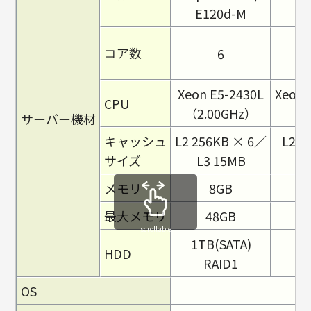
E120d-M
E
6
コア数
Xeon E5-2430L
Xeon 
CPU
（2.00GHz）
（2
サーバー機材
キャッシュ
L2 256KB × 6／
L2 2
サイズ
L3 15MB
L
メモリ
8GB
最大メモリ
48GB
scrollable
1TB(SATA)
1
HDD
RAID1
OS