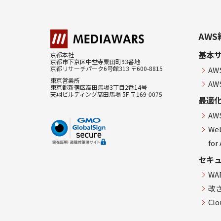
AW
基本
京都本社
京都市下京区中堂寺粟田町93番地
京都リサーチパーク6号館313 〒600-8815
A
東京営業所
A
東京都新宿区高田馬場3丁目2番14号
天翔ビルディング高田馬場 5F 〒169-0075
最適
A
W
for
セキ
W
改
Cl