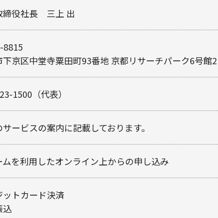
取締役社長 三上 出
-8815
市下京区中堂寺粟田町93番地 京都リサーチパーク6号館2
323-1500（代表）
のサービスの案内に記載しております。
ームを利用したオンライン上からの申し込み
ジットカード決済
振込