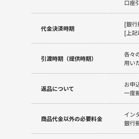
口座
[銀
代金決済時期
[上
各々
引渡時期（提供時期）
用い
お申
返品について
一度
イン
商品代金以外の必要料金
銀行