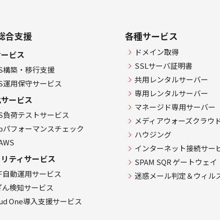
S総合支援
各種サービス
ドメイン取得
サービス
SSLサーバ証明書
WS構築・移行支援
共用レンタルサーバー
WS運用保守サービス
専用レンタルサーバー
化サービス
マネージド専用サーバー
WS負荷テストサービス
メディアウォーズクラウ
ebパフォーマンスチェック
ハウジング
 AWS
インターネット接続サー
ュリティサービス
SPAM SQR ゲートウェイ
AF自動運用サービス
迷惑メール判定＆ウィル
ざん検知サービス
oud One導入支援サービス