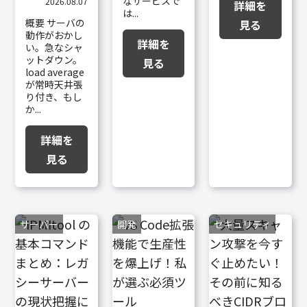
なサービスで
2026.08.07
詳細を
は...
概要 サーバの
見る
動作がおかし
詳細を
い。急なシャ
ットダウン。
見る
load average
が常時天井張
り付き、もし
か...
詳細を
見る
サーバー
開発
セキュリティ