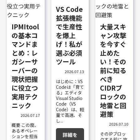
VS Code
拡張機能
IPMItool
で生産性
大量スキ
の基本コ
を爆上
ャン攻撃
マンドま
げ！私が
を今すぐ
とめ：レ
選ぶ必須
止めた
ガシーサ
ツール
い！その
ーバーの
前に知る
2026.07.13
現状把握
べき
はじめに：VS
に役立つ
CIDRブ
Codeは「育て
る」エディタ
実用テク
ロックの
Visual Studio
ニック
Code（VS
地雷と回
Code）は、軽
避策
量で高速、そ
2026.07.17
し...
2026.07.10
概要 この度、
あるオペレー
そのIPブロッ
詳細を
ションを担当
クする前に 攻