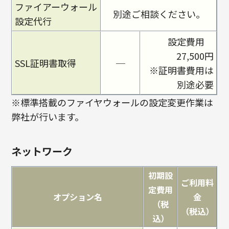
ファイアーウォール
別途ご相談ください。
設定代行
設定費用
27,500円
SSL証明書取得
─
※証明書費用は
別途必要
※標準搭載のファイヤウォールの設定変更作業は
弊社が行います。
ネットワーク
初期設
ご利用料
定費用
オプション名
金
（税
（税込）
込）