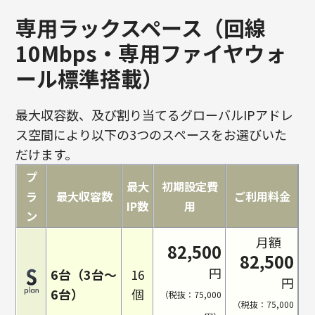
専用ラックスペース（回線
10Mbps・専用ファイヤウォ
ール標準搭載）
最大収容数、及び割り当てるグローバルIPアドレ
ス空間により以下の3つのスペースをお選びいた
だけます。
プ
最大
初期設定費
ラ
最大収容数
ご利用料金
IP数
用
ン
月額
82,500
82,500
円
6台（3台～
16
円
6台）
個
（税抜：75,000
（税抜：75,000