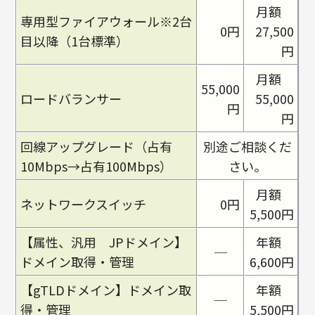
月額
専用型ファイアウォール※2台
0円
27,500
目以降（1台標準）
円
月額
55,000
ロードバランサー
55,000
円
円
回線アップグレード（占有
別途ご相談くだ
10Mbps→占有100Mbps）
さい。
月額
ネットワークスイッチ
0円
5,500円
【属性、汎用 JPドメイン】
年額
─
ドメイン取得・管理
6,600円
【gTLDドメイン】ドメイン取
年額
─
得・管理
5,500円