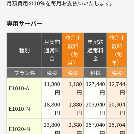
月額費用の
10％
を毎月お支払いいたします。
専用サーバー
仲介手
仲介手
月契約
年契約
数料
数料
種別
通常料
通常料
（毎
（毎
金
金
月）
年）
プラン名
税抜
税抜
税抜
税抜
11,800
1,180
127,440
12,744
E1010-A
円
円
円
円
18,800
1,880
203,040
20,304
E1010-N
円
円
円
円
23,800
2,380
257,040
25,704
E1020-N
円
円
円
円