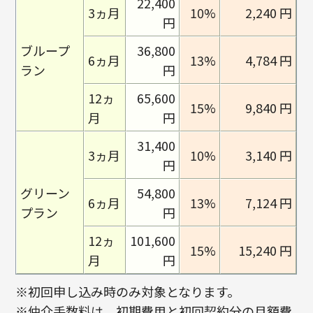
22,400
3ヵ月
10%
2,240 円
円
ブループ
36,800
6ヵ月
13%
4,784 円
ラン
円
12ヵ
65,600
15%
9,840 円
月
円
31,400
3ヵ月
10%
3,140 円
円
グリーン
54,800
6ヵ月
13%
7,124 円
プラン
円
12ヵ
101,600
15%
15,240 円
月
円
※初回申し込み時のみ対象となります。
※仲介手数料は、初期費用と初回契約分の月額費