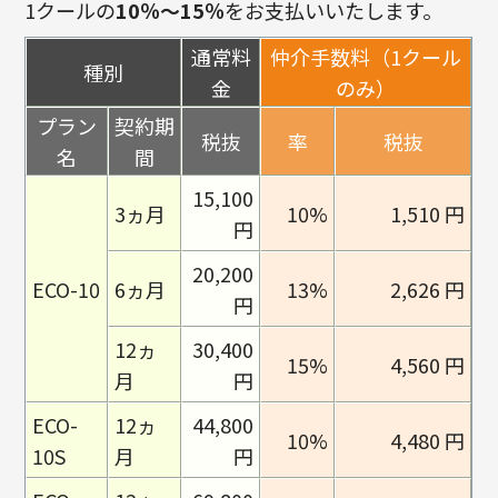
1クールの
10％～15％
をお支払いいたします。
通常料
仲介手数料（1クール
種別
金
のみ）
プラン
契約期
税抜
率
税抜
名
間
15,100
3ヵ月
10%
1,510 円
円
20,200
ECO-10
6ヵ月
13%
2,626 円
円
12ヵ
30,400
15%
4,560 円
月
円
ECO-
12ヵ
44,800
10%
4,480 円
10S
月
円