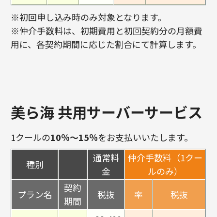
※初回申し込み時のみ対象となります。
※仲介手数料は、初期費用と初回契約分の月額費
用に、各契約期間に応じた割合にて計算します。
美ら海 共用サーバーサービス
1クールの
10％～15％
をお支払いいたします。
通常料
仲介手数料（1クー
種別
金
ルのみ）
契約
プラン名
税抜
率
税抜
期間