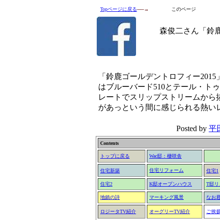
Topページに戻る
──→
このページ
森俊二さん「鈴鹿
「鈴鹿ゴールデントロフィー201
はブルーバード510とテール・ト
レートでスリップストリームから
があっという間に感じられる熱い
Posted by
平
Contents
トップに戻る
Wac邸：棲咲舎
住宅リフォーム
住宅新築
住宅1
住宅2
K邸オープンハウス
T邸
地鎮の詩
マーキング風景
なお
ロジータTV紹介
オーグリーTV紹介
ご挨